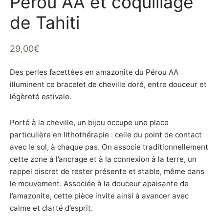
Pérou AA et coquillage
it – Flore Intestinale
te
de Tahiti
tz Rose
29,00
€
nite
Des perles facettées en amazonite du Pérou AA
aria
illuminent ce bracelet de cheville doré, entre douceur et
légèreté estivale.
maline Noire
Porté à la cheville, un bijou occupe une place
particulière en lithothérapie : celle du point de contact
avec le sol, à chaque pas. On associe traditionnellement
cette zone à l’ancrage et à la connexion à la terre, un
rappel discret de rester présente et stable, même dans
le mouvement. Associée à la douceur apaisante de
l’amazonite, cette pièce invite ainsi à avancer avec
calme et clarté d’esprit.