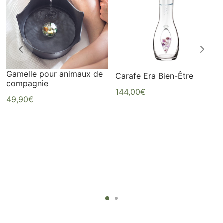
Ce
produit
a
plusieurs
variations.
Les
Gamelle pour animaux de
Carafe Era Bien-Être
options
compagnie
144,00
€
peuvent
49,90
€
être
choisies
sur
la
page
du
produit