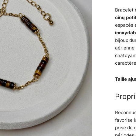
Bracelet 
cinq peti
espacés e
inoxydab
bijoux du
aérienne 
chatoyant
caractère
Taille aj
Propri
Reconnue 
favorise l
prise de 
périodes 