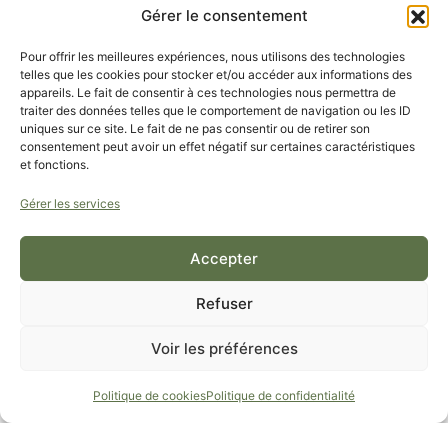
Gérer le consentement
Pour offrir les meilleures expériences, nous utilisons des technologies
telles que les cookies pour stocker et/ou accéder aux informations des
appareils. Le fait de consentir à ces technologies nous permettra de
traiter des données telles que le comportement de navigation ou les ID
PROTÉGEZ VOTRE ÉNERGIE, VIBREZ PLUS FORT.
uniques sur ce site. Le fait de ne pas consentir ou de retirer son
consentement peut avoir un effet négatif sur certaines caractéristiques
et fonctions.
À PROPOS DE BIODIFF
Gérer les services
BESOIN D’UN CONSEIL ?
Accepter
EN SAVOIR PLUS
Refuser
Voir les préférences
Politique de cookies
Politique de confidentialité
© BIODIFF - TOUS DROITS RÉSERVÉS