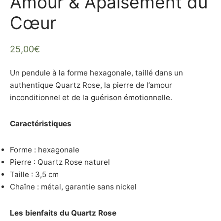
Amour & Apaisement du
it – Flore Intestinale
te
Cœur
tz Rose
25,00
€
nite
Un pendule à la forme hexagonale, taillé dans un
aria
authentique Quartz Rose, la pierre de l’amour
inconditionnel et de la guérison émotionnelle.
maline Noire
Caractéristiques
Forme : hexagonale
Pierre : Quartz Rose naturel
Taille : 3,5 cm
Chaîne : métal, garantie sans nickel
Les bienfaits du Quartz Rose